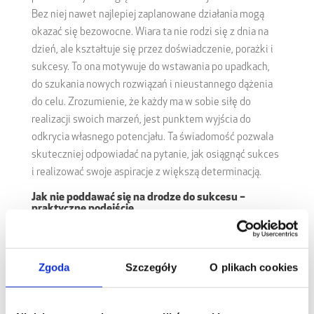
Bez niej nawet najlepiej zaplanowane działania mogą
okazać się bezowocne. Wiara ta nie rodzi się z dnia na
dzień, ale kształtuje się przez doświadczenie, porażki i
sukcesy. To ona motywuje do wstawania po upadkach,
do szukania nowych rozwiązań i nieustannego dążenia
do celu. Zrozumienie, że każdy ma w sobie siłę do
realizacji swoich marzeń, jest punktem wyjścia do
odkrycia własnego potencjału. Ta świadomość pozwala
skuteczniej odpowiadać na pytanie, jak osiągnąć sukces
i realizować swoje aspiracje z większą determinacją.
Jak nie poddawać się na drodze do sukcesu –
praktyczne podejście
Nieustająca motywacja i silna wiara w siebie to jedno, ale
droga do sukcesu wymaga także konkretnych działań i
środowiska, które będzie sprzyjać rozwojowi. W tym
Zgoda
Szczegóły
O plikach cookies
kontekście niezwykle istotne jest otoczenie, w którym
działamy, oraz narzędzia, jakie mamy do dyspozycji.
Ważne jest, by mieć dostęp do nowoczesnych