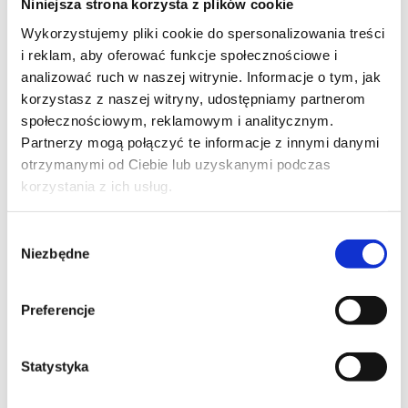
Niniejsza strona korzysta z plików cookie
przestrzeni, które wspierają kreatywność i koncentrację
Wykorzystujemy pliki cookie do spersonalizowania treści
na realizacji celów.
i reklam, aby oferować funkcje społecznościowe i
analizować ruch w naszej witrynie. Informacje o tym, jak
Tu z pomocą przychodzi nasze Nobel Tower w Poznaniu
korzystasz z naszej witryny, udostępniamy partnerom
– Centrum Zaawansowanych Technologii, które oferuje
społecznościowym, reklamowym i analitycznym.
nowoczesne powierzchnie biurowe, sale konferencyjne
Partnerzy mogą połączyć te informacje z innymi danymi
oraz wirtualne biura w samym sercu miasta. To miejsce,
otrzymanymi od Ciebie lub uzyskanymi podczas
gdzie innowacje spotykają się z komfortem, a
korzystania z ich usług.
przedsiębiorcy mają możliwość realizacji swoich wizji w
sprzyjających warunkach.
Wybór
Droga do sukcesu z pomocą Nobel Tower
Niezbędne
zgody
W naszym Centrum Zaawansowanych Technologii
wiemy, że droga do sukcesu wymaga nie tylko
Preferencje
wytrwałości, ale też odpowiednich narzędzi i wsparcia.
Dlatego oferujemy przestrzenie stworzone z myślą o
osobach, które nie boją się wyzwań i chcą rozwijać swoje
Statystyka
biznesy w dynamicznym środowisku. Nasze nowoczesne
biura i sale konferencyjne umożliwiają skupienie się na