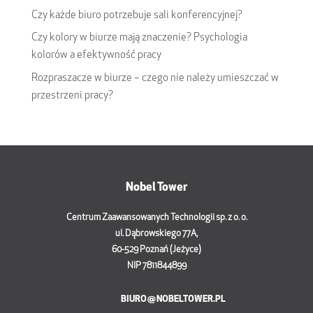
Czy każde biuro potrzebuje sali konferencyjnej?
Czy kolory w biurze mają znaczenie? Psychologia
kolorów a efektywność pracy
Rozpraszacze w biurze – czego nie należy umieszczać w
przestrzeni pracy?
Nobel Tower
Centrum Zaawansowanych Technologii sp. z o. o.
ul. Dąbrowskiego 77A,
60-529 Poznań (Jeżyce)
NIP 7811844899
BIURO@NOBELTOWER.PL