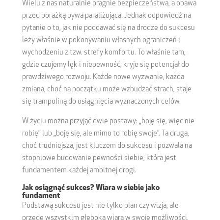
Wielu z nas naturalnie pragnie bezpieczeństwa, a obawa
przed porażką bywa paraliżująca. Jednak odpowiedź na
pytanie o to, jak nie poddawać się na drodze do sukcesu
leży właśnie w pokonywaniu własnych ograniczeń i
wychodzeniu z tzw. strefy komfortu. To właśnie tam,
gdzie czujemy lęk i niepewność, kryje się potencjał do
prawdziwego rozwoju. Każde nowe wyzwanie, każda
zmiana, choć na początku może wzbudzać strach, staje
się trampoliną do osiągnięcia wyznaczonych celów.
W życiu można przyjąć dwie postawy: „boję się, więc nie
robię” lub „boję się, ale mimo to robię swoje”. Ta druga,
choć trudniejsza, jest kluczem do sukcesu i pozwala na
stopniowe budowanie pewności siebie, która jest
fundamentem każdej ambitnej drogi.
Jak osiągnąć sukces? Wiara w siebie jako
fundament
Podstawą sukcesu jest nie tylko plan czy wizja, ale
przede wszystkim głęboka wiara w swoje możliwości.