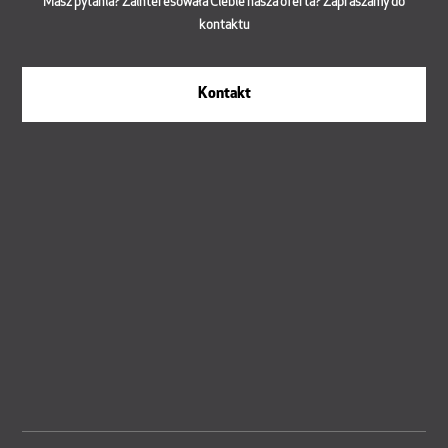
Masz pytania? Zainteresowała Ciebie nasza oferta? Zapraszamy do
kontaktu
Kontakt