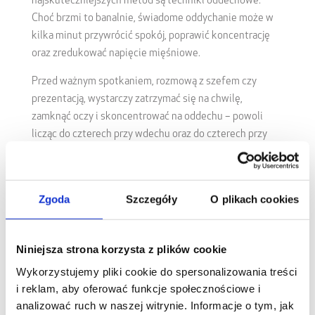
najskuteczniejszych metod są techniki oddechowe.
Choć brzmi to banalnie, świadome oddychanie może w
kilka minut przywrócić spokój, poprawić koncentrację
oraz zredukować napięcie mięśniowe.
Przed ważnym spotkaniem, rozmową z szefem czy
prezentacją, wystarczy zatrzymać się na chwilę,
zamknąć oczy i skoncentrować na oddechu – powoli
licząc do czterech przy wdechu oraz do czterech przy
wydechu.
Co ważne, tego rodzaju ćwiczenia można wykonywać
praktycznie wszędzie, również przy biurku, bez
Zgoda
Szczegóły
O plikach cookies
wzbudzania niczyjej uwagi. Ich regularne stosowanie
daje efekty, które z czasem stają się zauważalne nie
Niniejsza strona korzysta z plików cookie
tylko dla samego pracownika, ale też dla całego
otoczenia.
Wykorzystujemy pliki cookie do spersonalizowania treści
i reklam, aby oferować funkcje społecznościowe i
Jak rozładować stres w miejscu pracy? Higiena pracy
i otoczenia
analizować ruch w naszej witrynie. Informacje o tym, jak