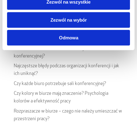
Zezwól na wszystkie
zarówno własnego, jak i całego zespołu.
Zezwól na wybór
Przeczytaj również
:
Odmowa
Jakich elementów unikać w aranżacji sali
konferencyjnej?
Najczęstsze błędy podczas organizacji konferencji i jak
ich uniknąć?
Czy każde biuro potrzebuje sali konferencyjnej?
Czy kolory w biurze mają znaczenie? Psychologia
kolorów a efektywność pracy
Rozpraszacze w biurze – czego nie należy umieszczać w
przestrzeni pracy?