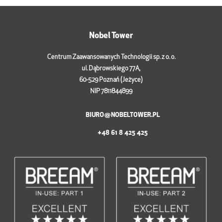
Nobel Tower
Centrum Zaawansowanych Technologii sp. z o. o.
ul. Dąbrowskiego 77A,
60-529 Poznań (Jeżyce)
NIP 7811844899
BIURO@NOBELTOWER.PL
+48 61 8 425 425